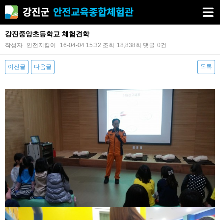
강진중앙초등학교 체험견학
작성자
안전지킴이
16-04-04 15:32
조회
18,838회
댓글
0건
이전글
다음글
목록
본문