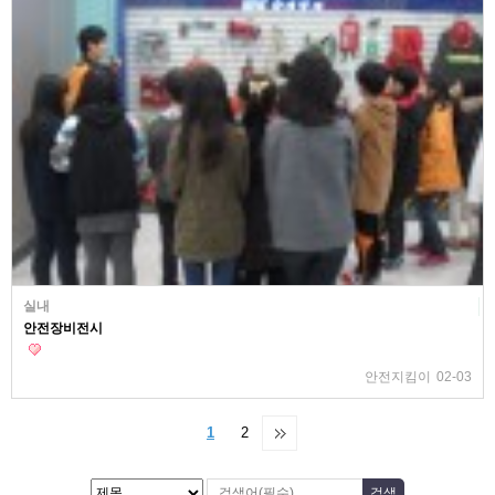
실내
안전장비전시
안전지킴이
02-03
1
2