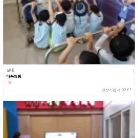
실내
태풍체험
안전지킴이
02-03