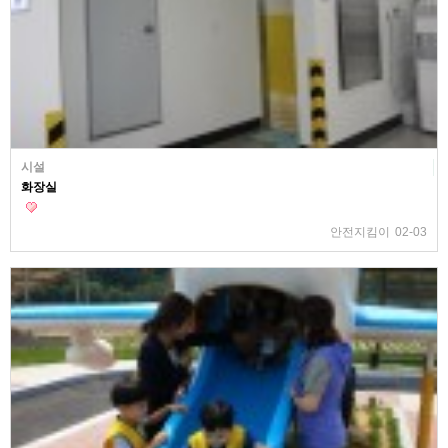
시설
화장실
안전지킴이
02-03