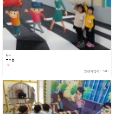
실내
포토존
안전지킴이
02-03