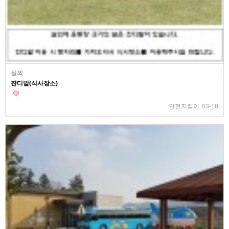
실외
잔디밭(식사장소)
안전지킴이
03-16