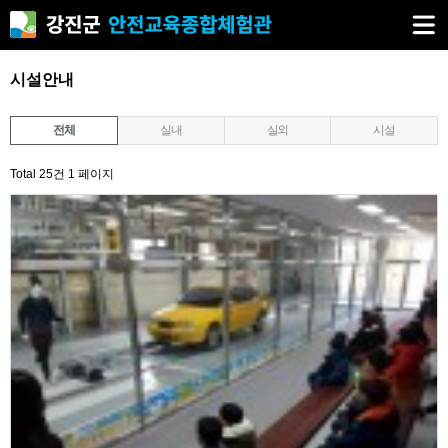
시설안내
전체
실내
실외
시설
Total 25건
1 페이지