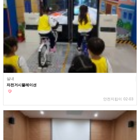
실내
자전거시뮬레이션
안전지킴이
02-03