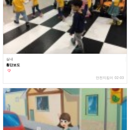
실내
횡단보도
안전지킴이
02-03