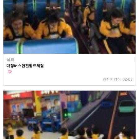
실외
대형버스안전벨트체험
안전지킴이
02-03