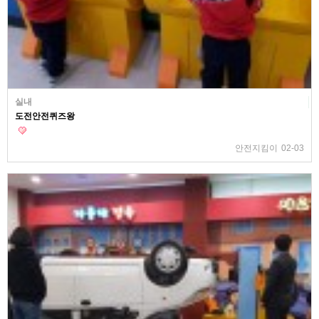
실내
도전안전퀴즈왕
안전지킴이
02-03