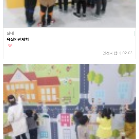
실내
욕실안전체험
안전지킴이
02-03