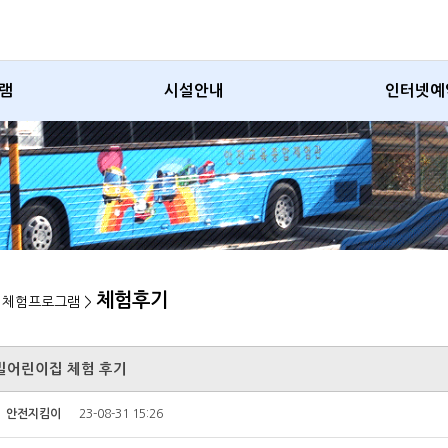
램
시설안내
인터넷예
체험후기
> 체험프로그램 >
빌어린이집 체험 후기
자
안전지킴이
23-08-31 15:26