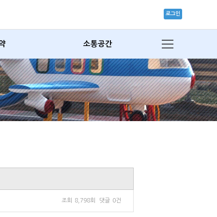
로그인
약
소통공간
조회
8,798회
댓글
0건